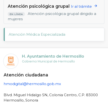
Atención psicológica grupal
arrow_forward
Ir al trámite
Atención psicológica grupal dirigido a
EN LÍNEA
mujeres
Atención Médica Especializada
H. Ayuntamiento de Hermosillo
Gobierno Municipal de Hermosillo
Atención ciudadana
hmodigital@hermosillo.gob.mx
Blvd. Miguel Hidalgo SN, Colonia Centro, C.P. 83000
Hermosillo, Sonora